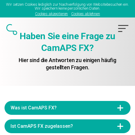
Wir setzen Cookies lediglich zur Nachverfolgung von Websitebesuchen ein.
Wir speichern keine persönlichen Daten.
Cookies akzeptieren
Cookies ablehnen
Haben Sie eine Frage zu
CamAPS FX?
Hier sind die Antworten zu einigen häufig
gestellten Fragen.
Was ist CamAPS FX?
CamAPS FX ist eine über einen Zeitraum von mehr
als 10 Jahren entwickelte, benutzerfreundliche
Ist CamAPS FX zugelassen?
Applikation zur automatischen Insulindosierung